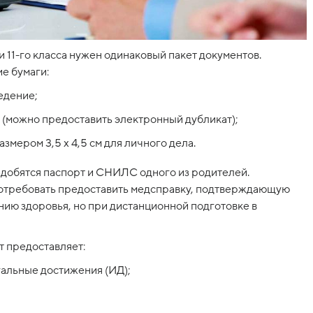
и 11-го класса нужен одинаковый пакет документов.
е бумаги:
едение;
и (можно предоставить электронный дубликат);
змером 3,5 х 4,5 см для личного дела.
надобятся паспорт и СНИЛС одного из родителей.
отребовать предоставить медсправку, подтверждающую
нию здоровья, но при дистанционной подготовке в
 предоставляет:
альные достижения (ИД);