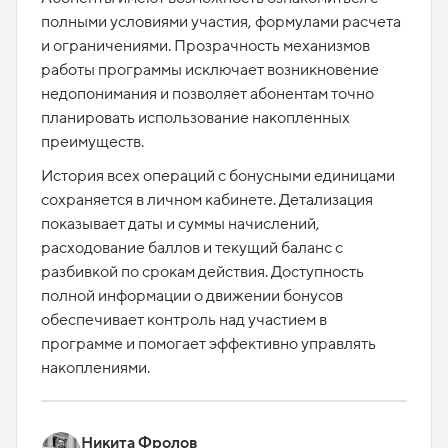
полными условиями участия, формулами расчета
и ограничениями. Прозрачность механизмов
работы программы исключает возникновение
недопонимания и позволяет абонентам точно
планировать использование накопленных
преимуществ.
История всех операций с бонусными единицами
сохраняется в личном кабинете. Детализация
показывает даты и суммы начислений,
расходование баллов и текущий баланс с
разбивкой по срокам действия. Доступность
полной информации о движении бонусов
обеспечивает контроль над участием в
программе и помогает эффективно управлять
накоплениями.
Никита Фролов