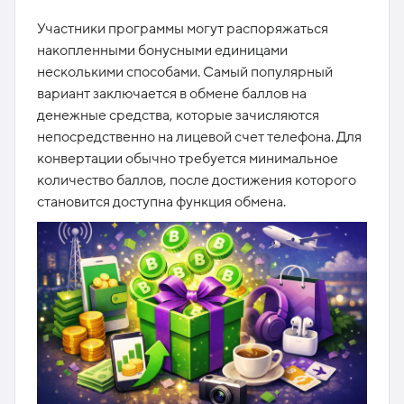
Участники программы могут распоряжаться
накопленными бонусными единицами
несколькими способами. Самый популярный
вариант заключается в обмене баллов на
денежные средства, которые зачисляются
непосредственно на лицевой счет телефона. Для
конвертации обычно требуется минимальное
количество баллов, после достижения которого
становится доступна функция обмена.