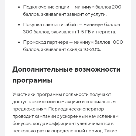
Подключение опции — минимум баллов 200
баллов, эквивалент зависит от услуги.
Покупка пакета гигабайт — минимум баллов
300 баллов, эквивалент 1-5 ГБ интернета.
Промокод партнера — минимум баллов 1000
баллов, эквивалент скидка 10-20%.
Дополнительные возможности
программы
Участники программы лояльности получают
доступ к эксклюзивным акциям и специальным
предложениям. Периодически оператор
проводит кампании с ускоренным начислением
бонусов, когда коэффициент увеличивается в
несколько раз на определенный период. Такие