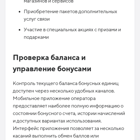
магазинов и сервисов
Приобретение пакетов дополнительных
услуг связи
Участие в специальных акциях с призами и
подарками
Проверка баланса и
управление бонусами
Контроль текущего баланса бонусных единиц
доступен через несколько удобных каналов.
Мобильное приложение оператора
предоставляет наиболее полную информацию о
состоянии бонусного счета, истории начислений
и доступных вариантах использования.
Интерфейс приложения позволяет за несколько
касаний выполнить обмен баллов или