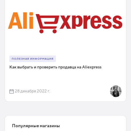
ПОЛЕЗНАЯ ИНФОРМАЦИЯ
Как выбрать и проверить продавца на Aliexpress
28 декабря 2022 г.
Популярные магазины