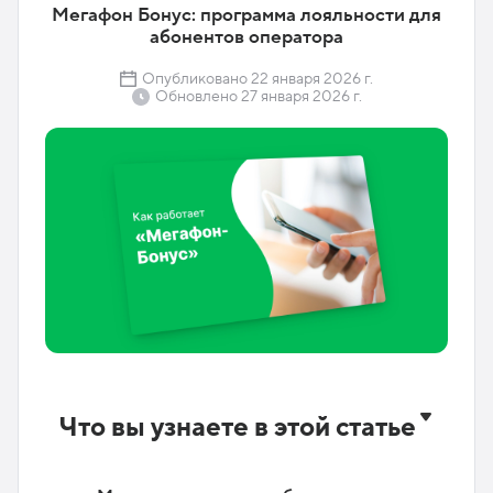
Мегафон Бонус: программа лояльности для
абонентов оператора
Опубликовано 22 января 2026 г.
Обновлено 27 января 2026 г.
Что вы узнаете в этой статье