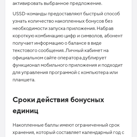
активировать выбранное предложение.
USSD-команды предоставляют быстрый способ
узнать количество накопленных бонусов без
необходимости запуска приложения. Набрав
короткую комбинацию цифр и символов, абонент
получает информацию о балансе в виде
текстового сообщения. Личный кабинет на
официальном сайте оператора дублирует
функционал мобильного приложения и подходит
для управления программой с компьютера или
планшета.
Сроки действия бонусных
единиц
Накопленные баллы имеют ограниченный срок
хранения, который составляет календарный год с