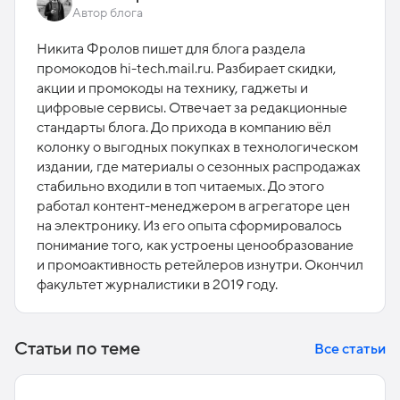
Автор блога
Никита Фролов пишет для блога раздела
промокодов hi-tech.mail.ru. Разбирает скидки,
акции и промокоды на технику, гаджеты и
цифровые сервисы. Отвечает за редакционные
стандарты блога. До прихода в компанию вёл
колонку о выгодных покупках в технологическом
издании, где материалы о сезонных распродажах
стабильно входили в топ читаемых. До этого
работал контент-менеджером в агрегаторе цен
на электронику. Из его опыта сформировалось
понимание того, как устроены ценообразование
и промоактивность ретейлеров изнутри. Окончил
факультет журналистики в 2019 году.
Статьи по теме
Все статьи