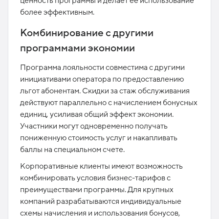
ценность программы и делает её использование
более эффективным.
Комбинирование с другими
программами экономии
Программа лояльности совместима с другими
инициативами оператора по предоставлению
льгот абонентам. Скидки за стаж обслуживания
действуют параллельно с начислением бонусных
единиц, усиливая общий эффект экономии.
Участники могут одновременно получать
пониженную стоимость услуг и накапливать
баллы на специальном счете.
Корпоративные клиенты имеют возможность
комбинировать условия бизнес-тарифов с
преимуществами программы. Для крупных
компаний разрабатываются индивидуальные
схемы начисления и использования бонусов,