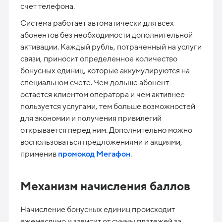
счет телефона.
Система работает автоматически для всех
абонентов без необходимости дополнительной
активации. Каждый рубль, потраченный на услуги
связи, приносит определенное количество
бонусных единиц, которые аккумулируются на
специальном счете. Чем дольше абонент
остается клиентом оператора и чем активнее
пользуется услугами, тем больше возможностей
для экономии и получения привилегий
открывается перед ним. Дополнительно можно
воспользоваться предложениями и акциями,
применив
промокод Мегафон
.
Механизм начисления баллов
Начисление бонусных единиц происходит
ежемесячно и зависит от суммы платежей за