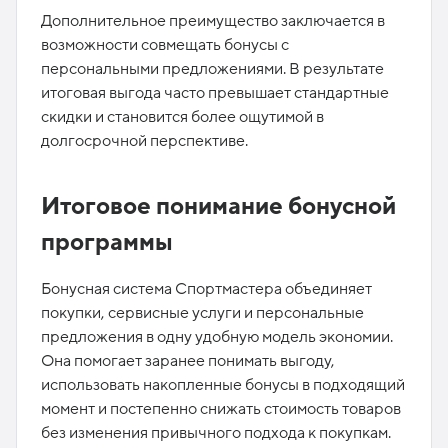
Дополнительное преимущество заключается в
возможности совмещать бонусы с
персональными предложениями. В результате
итоговая выгода часто превышает стандартные
скидки и становится более ощутимой в
долгосрочной перспективе.
Итоговое понимание бонусной
программы
Бонусная система Спортмастера объединяет
покупки, сервисные услуги и персональные
предложения в одну удобную модель экономии.
Она помогает заранее понимать выгоду,
использовать накопленные бонусы в подходящий
момент и постепенно снижать стоимость товаров
без изменения привычного подхода к покупкам.