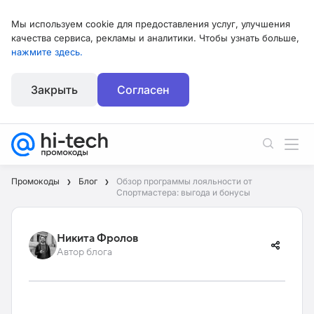
Мы используем cookie для предоставления услуг, улучшения
качества сервиса, рекламы и аналитики. Чтобы узнать больше,
нажмите здесь.
Закрыть
Согласен
Промокоды
Блог
Обзор программы лояльности от
Спортмастера: выгода и бонусы
Никита Фролов
Автор блога