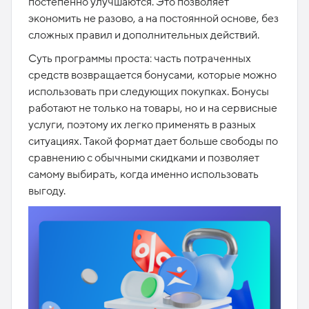
постепенно улучшаются. Это позволяет
экономить не разово, а на постоянной основе, без
сложных правил и дополнительных действий.
Суть программы проста: часть потраченных
средств возвращается бонусами, которые можно
использовать при следующих покупках. Бонусы
работают не только на товары, но и на сервисные
услуги, поэтому их легко применять в разных
ситуациях. Такой формат дает больше свободы по
сравнению с обычными скидками и позволяет
самому выбирать, когда именно использовать
выгоду.