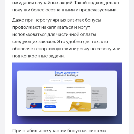
ожидания случайных акций. Такой подход делает
покупки более осознанными и предсказуемыми.
Даже при нерегулярных визитах бонусы
продолжают накапливаться и могут
использоваться для частичной оплаты
следующих заказов. Это удобно для тех, кто
обновляет спортивную экипировку по сезону или
под конкретные задачи.
При стабильном участии бонусная система