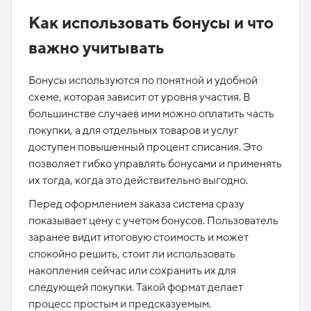
Как использовать бонусы и что
важно учитывать
Бонусы используются по понятной и удобной
схеме, которая зависит от уровня участия. В
большинстве случаев ими можно оплатить часть
покупки, а для отдельных товаров и услуг
доступен повышенный процент списания. Это
позволяет гибко управлять бонусами и применять
их тогда, когда это действительно выгодно.
Перед оформлением заказа система сразу
показывает цену с учетом бонусов. Пользователь
заранее видит итоговую стоимость и может
спокойно решить, стоит ли использовать
накопления сейчас или сохранить их для
следующей покупки. Такой формат делает
процесс простым и предсказуемым.