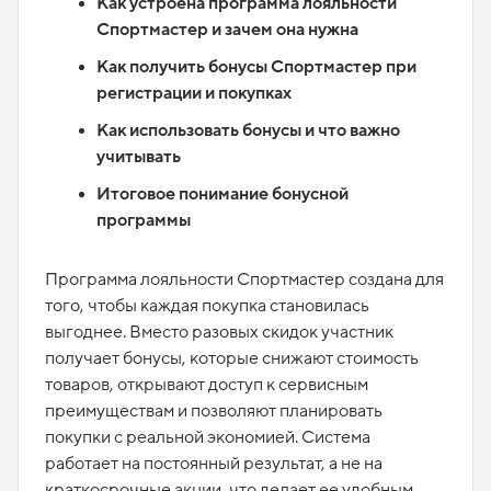
Как устроена программа лояльности
Спортмастер и зачем она нужна
Как получить бонусы Спортмастер при
регистрации и покупках
Как использовать бонусы и что важно
учитывать
Итоговое понимание бонусной
программы
Программа лояльности Спортмастер создана для
того, чтобы каждая покупка становилась
выгоднее. Вместо разовых скидок участник
получает бонусы, которые снижают стоимость
товаров, открывают доступ к сервисным
преимуществам и позволяют планировать
покупки с реальной экономией. Система
работает на постоянный результат, а не на
краткосрочные акции, что делает ее удобным