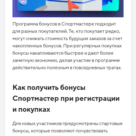
Программа бонусов в Спортмастере подходит
для разных покупателей. Те, кто покупает редко,
могут снижать стоимость будущих заказов за счет
накопленных бонусов. При регулярных покупках
бонусы накапливаются быстрее и дают более
заметную экономию, делая участие в программе
действительно полезным в повседневных тратах.
Как получить бонусы
Спортмастер при регистрации
и покупках
Для новых участников предусмотрены стартовые
бонусы, которые позволяют почувствовать