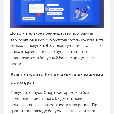
Дополнительное преимущество программы
заключается в том, что бонусы можно получать не
только за покупки. Это делает участие полезным
даже в периоды, когда крупные траты не
планируются, а бонусный баланс продолжает
расти.
Как получать бонусы без увеличения
расходов
Получать бонусы Спортмастер можно без
изменения привычного бюджета, если
использовать все возможности программы. При
грамотном подходе бонусы накапливаются за