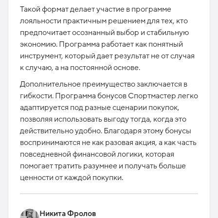
Такой формат делает участие в программе
лояльности практичным решением для тех, кто
предпочитает осознанный выбор и стабильную
экономию. Программа работает как понятный
инструмент, который дает результат не от случая
к случаю, а на постоянной основе.
Дополнительное преимущество заключается в
гибкости. Программа бонусов Спортмастер легко
адаптируется под разные сценарии покупок,
позволяя использовать выгоду тогда, когда это
действительно удобно. Благодаря этому бонусы
воспринимаются не как разовая акция, а как часть
повседневной финансовой логики, которая
помогает тратить разумнее и получать больше
ценности от каждой покупки.
Никита Фролов