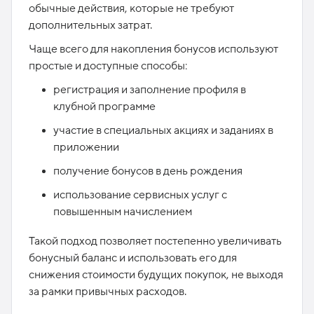
обычные действия, которые не требуют
дополнительных затрат.
Чаще всего для накопления бонусов используют
простые и доступные способы:
регистрация и заполнение профиля в
клубной программе
участие в специальных акциях и заданиях в
приложении
получение бонусов в день рождения
использование сервисных услуг с
повышенным начислением
Такой подход позволяет постепенно увеличивать
бонусный баланс и использовать его для
снижения стоимости будущих покупок, не выходя
за рамки привычных расходов.