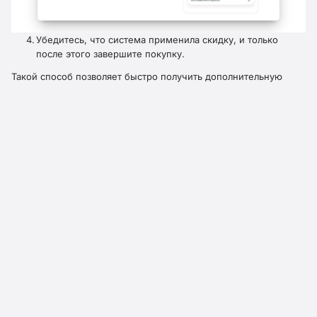
Убедитесь, что система применила скидку, и только
после этого завершите покупку.
Такой способ позволяет быстро получить дополнительную
выгоду при заказе. Актуальные предложения на 2026 год и
промокоды доступны на нашем сайте и помогают экономить
на модных покупках без лишних усилий.
Как сэкономить в магазине Befree
Покупатели Befree могут выбирать удобные способы
экономии на заказах. Самые популярные варианты:
Подписка на рассылку. Регулярные письма сообщают о
новых коллекциях и выгодных предложениях.
Бонусная программа. Зарегистрированные пользователи
получают дополнительные привилегии и персональные
скидки.
Раздел «Распродажа». В каталоге часто появляются