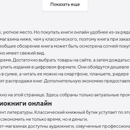
Показать еще
, уютное место. Но покупать книги онлайн удобнее из-за ряд
-магазина ниже, чем у классического, поэтому книга при зак
сеобщее обозрение книга может быть осмотрена сотней покуп
но имеет свежий вид.
время. Достаточно выбрать товары на сайте, а затем дождатьс
купить издания в цифровом формате. Они обойдутся дешевле 
о в сумке, а читать ее можно на смартфоне, планшете, ридер
одят распродажи книг. Дополнительную экономию предоставл
но на этой странице. Здесь собраны только актуальные про
иокниги онлайн
т литературы. Классический книжный бутик уступает по этом
сэкономить не только время, но и деньги.
ет-магазинах доступны аудиокниги, озвученные профессиона