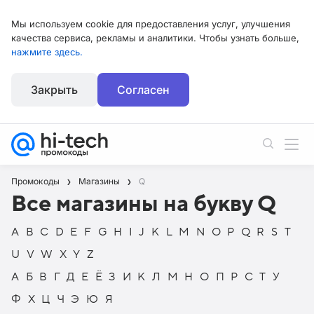
Мы используем cookie для предоставления услуг, улучшения
качества сервиса, рекламы и аналитики. Чтобы узнать больше,
нажмите здесь.
Закрыть
Согласен
Промокоды
Магазины
Q
Все магазины на букву Q
A
B
C
D
E
F
G
H
I
J
K
L
M
N
O
P
Q
R
S
T
U
V
W
X
Y
Z
А
Б
В
Г
Д
Е
Ё
З
И
К
Л
М
Н
О
П
Р
С
Т
У
Ф
Х
Ц
Ч
Э
Ю
Я