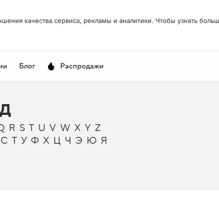
чшения качества сервиса, рекламы и аналитики. Чтобы узнать больш
ии
Блог
Распродажи
 Д
Q
R
S
T
U
V
W
X
Y
Z
Р
С
Т
У
Ф
Х
Ц
Ч
Э
Ю
Я