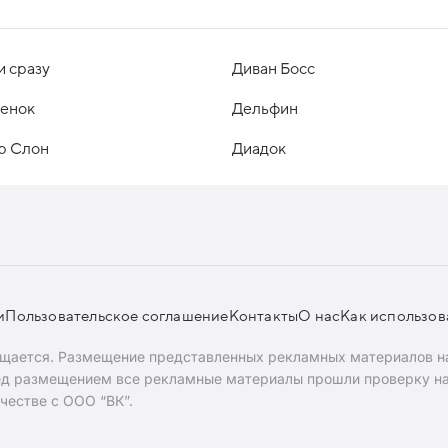
и сразу
Диван Босс
енок
Дельфин
р Слон
Диадок
и
Пользовательское соглашение
Контакты
О нас
Как использов
ещается. Размещение представленных рекламных материалов на
ред размещением все рекламные материалы прошли проверку н
честве с ООО “ВК”.