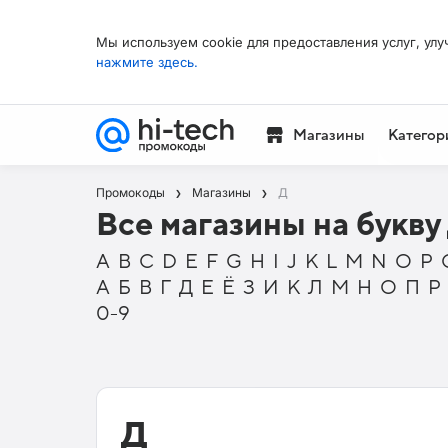
Мы используем cookie для предоставления услуг, улу
нажмите здесь.
Магазины
Категор
Промокоды
Магазины
Д
Все магазины на букву
A
B
C
D
E
F
G
H
I
J
K
L
M
N
O
P
А
Б
В
Г
Д
Е
Ё
З
И
К
Л
М
Н
О
П
0-9
Д